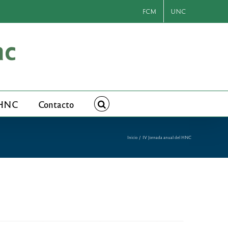
FCM
UNC
 HNC
Contacto
Inicio
IV Jornada anual del HNC