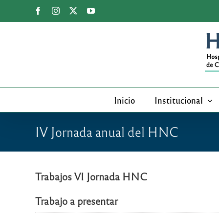
Saltar
Facebook
Instagram
X
YouTube
al
contenido
Inicio
Institucional
IV Jornada anual del HNC
Trabajos VI Jornada HNC
Trabajo a presentar