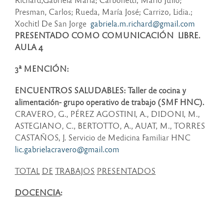
Presman, Carlos; Rueda, María José; Carrizo, Lidia.;
Xochitl De San Jorge
gabriela.m.richard@gmail.com
PRESENTADO COMO COMUNICACIÓN LIBRE.
AULA 4
3ª MENCIÓN:
ENCUENTROS SALUDABLES: Taller de cocina y
alimentación- grupo operativo de trabajo (SMF HNC).
CRAVERO, G., PÉREZ AGOSTINI, A., DIDONI, M.,
ASTEGIANO, C., BERTOTTO, A., AUAT, M., TORRES
CASTAÑOS, J. Servicio de Medicina Familiar HNC
lic.gabrielacravero@gmail.com
TOTAL
DE
TRABAJOS
PRESENTADOS
DOCENCIA
: