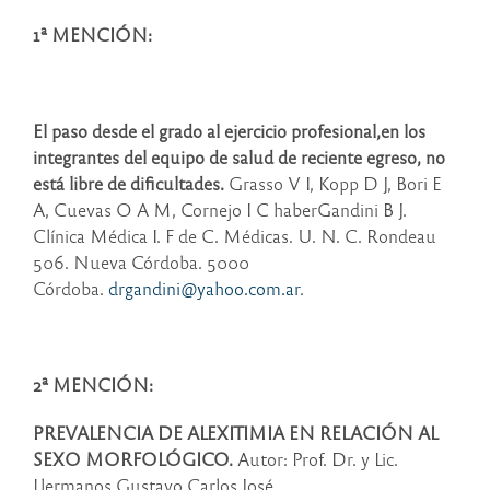
1ª MENCIÓN:
El paso desde el grado al ejercicio profesional,en los
integrantes del equipo de salud de reciente egreso, no
está libre de dificultades.
Grasso V I, Kopp D J, Bori E
A, Cuevas O A M, Cornejo I C haberGandini B J.
Clínica Médica I. F de C. Médicas. U. N. C. Rondeau
506. Nueva Córdoba. 5000
Córdoba.
drgandini@yahoo.com.ar
.
2ª MENCIÓN:
PREVALENCIA DE ALEXITIMIA EN RELACIÓN AL
SEXO MORFOLÓGICO.
Autor: Prof. Dr. y Lic.
Llermanos Gustavo Carlos José.