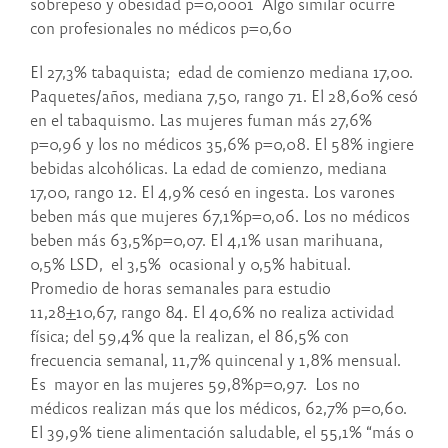
sobrepeso y obesidad p=0,0001 Algo similar ocurre
con profesionales no médicos p=0,60
El 27,3% tabaquista; edad de comienzo mediana 17,00.
Paquetes/años, mediana 7,50, rango 71. El 28,60% cesó
en el tabaquismo. Las mujeres fuman más 27,6%
p=0,96 y los no médicos 35,6% p=0,08. El 58% ingiere
bebidas alcohólicas. La edad de comienzo, mediana
17,00, rango 12. El 4,9% cesó en ingesta. Los varones
beben más que mujeres 67,1%p=0,06. Los no médicos
beben más 63,5%p=0,07. El 4,1% usan marihuana,
0,5% LSD, el 3,5% ocasional y 0,5% habitual.
Promedio de horas semanales para estudio
11,28
+
10,67, rango 84. El 40,6% no realiza actividad
física; del 59,4% que la realizan, el 86,5% con
frecuencia semanal, 11,7% quincenal y 1,8% mensual.
Es mayor en las mujeres 59,8%p=0,97. Los no
médicos realizan más que los médicos, 62,7% p=0,60.
El 39,9% tiene alimentación saludable, el 55,1% “más o