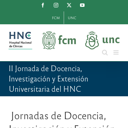
Saltar
Facebook
Instagram
X
YouTube
al
contenido
FCM
UNC
II Jornada de Docencia,
Investigación y Extensión
Universitaria del HNC
Jornadas de Docencia,