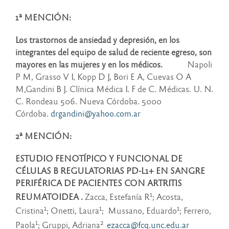
1ª MENCIÓN:
Los trastornos de ansiedad y depresión,
en los
integrantes del equipo de salud de reciente egreso, son
mayores en las mujeres y en los médicos.
Napoli
P M, Grasso V I, Kopp D J, Bori E A, Cuevas O A
M,Gandini B J. Clínica Médica I. F de C. Médicas. U. N.
C. Rondeau 506. Nueva Córdoba. 5000
Córdoba.
drgandini@yahoo.com.ar
2ª MENCIÓN:
ESTUDIO FENOTÍPICO Y FUNCIONAL DE
CÉLULAS B REGULATORIAS PD-L1+ EN SANGRE
PERIFÉRICA DE PACIENTES CON ARTRITIS
1
REUMATOIDEA .
Zacca, Estefanía R
; Acosta,
1
1
1
Cristina
; Onetti, Laura
; Mussano, Eduardo
; Ferrero,
1
2
Paola
; Gruppi, Adriana
ezacca@fcq.unc.edu.ar