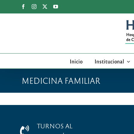
Saltar
Facebook
Instagram
X
YouTube
al
contenido
Inicio
Institucional
MEDICINA FAMILIAR
TURNOS AL