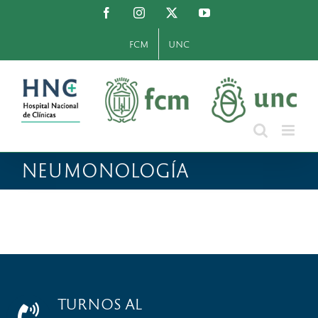
Saltar
Facebook
Instagram
X
YouTube
al
contenido
FCM
UNC
NEUMONOLOGÍA
TURNOS AL