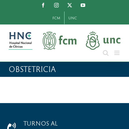
Saltar
Facebook
Instagram
X
YouTube
al
contenido
FCM
UNC
OBSTETRICIA
TURNOS AL